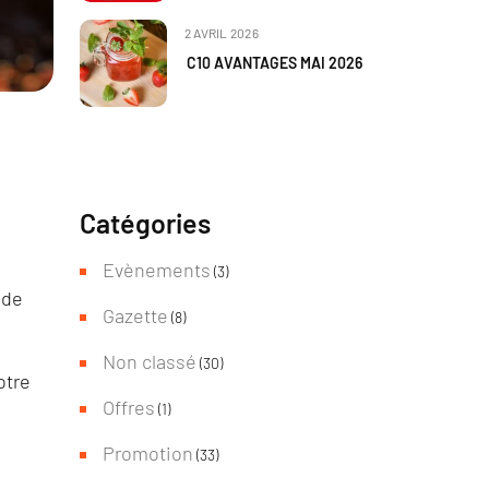
2 AVRIL 2026
C10 AVANTAGES MAI 2026
Catégories
Evènements
(3)
 de
Gazette
(8)
Non classé
(30)
otre
Offres
(1)
Promotion
(33)