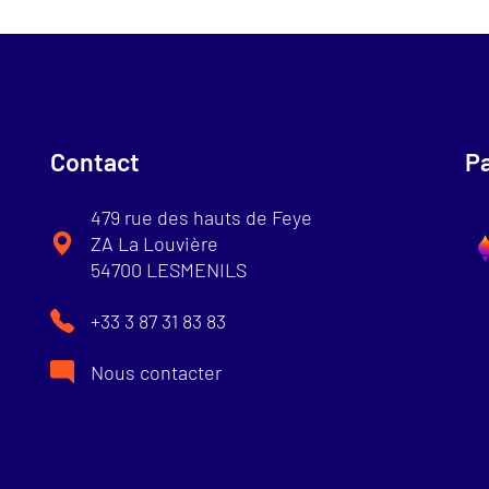
Contact
Pa
479 rue des hauts de Feye
ZA La Louvière
54700 LESMENILS
+33 3 87 31 83 83
Nous contacter