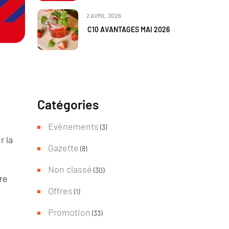
2 AVRIL 2026
C10 AVANTAGES MAI 2026
Catégories
Evènements
(3)
r la
Gazette
(8)
Non classé
(30)
re
Offres
(1)
Promotion
(33)