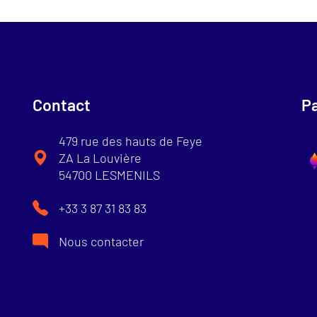
Contact
Pa
479 rue des hauts de Feye
ZA La Louvière
54700 LESMENILS
+33 3 87 31 83 83
Nous contacter