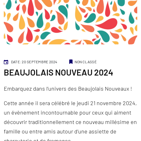
Catégories
DATE: 20 SEPTEMBRE 2024
NON CLASSÉ
BEAUJOLAIS NOUVEAU 2024
Embarquez dans l’univers des Beaujolais Nouveaux !
Cette année il sera célébré le jeudi 21 novembre 2024,
un évènement incontournable pour ceux qui aiment
découvrir traditionnellement ce nouveau millésime en
famille ou entre amis autour d’une assiette de
charcuterie et de fromages.