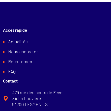
l’article
Accès rapide
Actualités
Nous contacter
Recrutement
FAQ
Contact
479 rue des hauts de Feye
ZA La Louvière
54700 LESMENILS