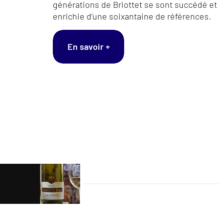
générations de Briottet se sont succédé et
enrichie d’une soixantaine de références.
En savoir +
Navigation
de
l’article