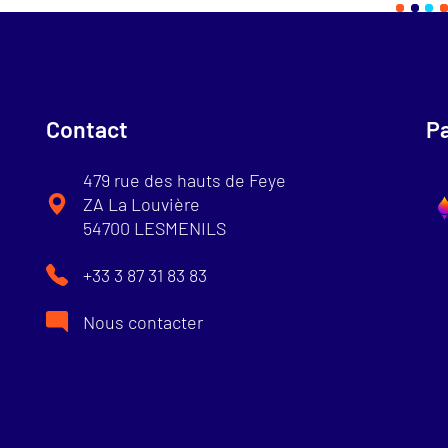
Contact
Pa
479 rue des hauts de Feye
ZA La Louvière
54700 LESMENILS
+33 3 87 31 83 83
Nous contacter